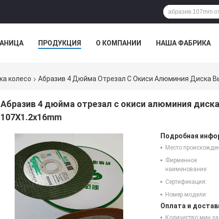
РАНИЦА
ПРОДУКЦИЯ
О КОМПАНИИ
НАША ФАБРИКА
VR
ка колесо
Абразив 4 Дюйма Отрезал С Окиси Алюминия Диска 
Абразив 4 дюйма отрезал с окиси алюминия диск
107X1.2x16mm
Подробная инфор
Место происхожде
Фирменное
наименование:
Сертификация:
Номер модели:
Оплата и достав
Количество мин за