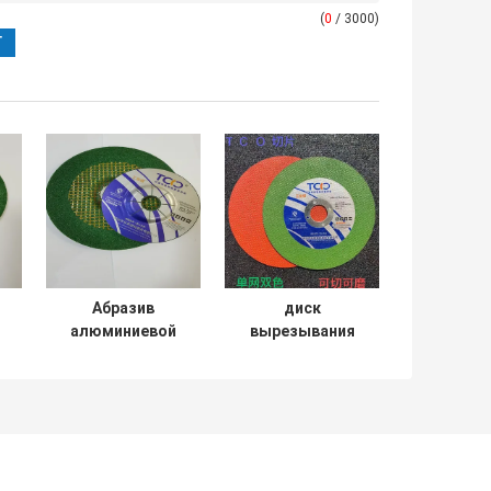
(
0
/ 3000)
Абразив
диск
алюминиевой
вырезывания
окиси отрезал
металла Hs
ны
угловую машину
680422
а
режущего диска
режущего диска
металла 80m/S
107x1.0x16mm Ss
колеса 125mm
скрепленный
m
смолой тонкий