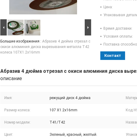
Цена:
Упаковывая детал
Время доставки:
Условия оплаты:
Большие изображения :
Абразив 4 дюйма отрезал с
Поставка способно
окиси алюминия диска вырезывания металла T42
колеса 107X1.2x16mm
Контакт
Абразив 4 дюйма отрезал с окиси алюминия диска выр
описание
Имя:
режущий диск 4 дюйма
Матер
Размер колеса:
107 X1.2x16mm
Код H
Номер модели:
T41/T42
Назва
Цвет:
Зеленый, красный, желтый.
Упако