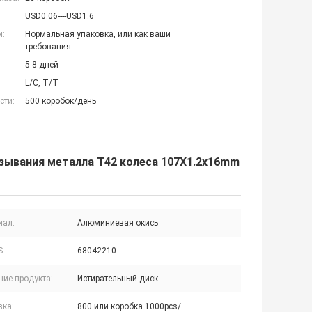
USD0.06----USD1.6
и:
Нормальная упаковка, или как ваши
требования
5-8 дней
L/C, T/T
сти:
500 коробок/день
езывания металла T42 колеса 107X1.2x16mm
иал:
Алюминиевая окись
S:
68042210
ние продукта:
Истирательный диск
вка:
800 или коробка 1000pcs/