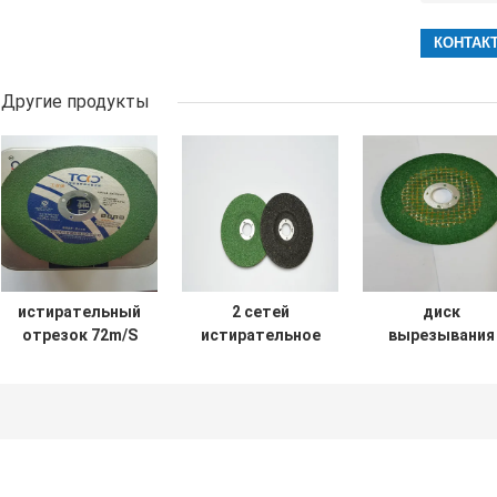
Другие продукты
истирательный
2 сетей
диск
отрезок 72m/S
истирательное
вырезывания
катит диск
отрезка колесо
металла
107x1.2x16mm
нержавеющая
угловой маши
точильщика
сталь 4,5 дисков
режущего диск
стороны
угловой машины
нержавеющей
нержавеющей
дюйма
стали канала
стали Inox
115mm 22.2m