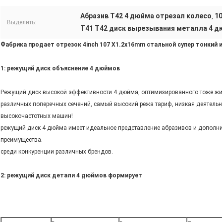
Абразив T42 4 дюйма отрезал колесо
1
,
Выделить:
T41 T42 диск вырезывания металла 4 
Фабрика продает отрезок 4inch 107 X1.2x16mm стальной супер тонкий 
1: режущий диск объяснение 4 дюймов
Режущий диск высокой эффективности 4 дюйма, оптимизированного тоже жизн
различных поперечных сечений, самый высокий режа тариф, низкая деятельн
высокочастотных машин!
режущий диск 4 дюйма имеет идеальное представление абразивов и дополни
преимущества.
среди конкуренции различных брендов.
2: режущий диск детали 4 дюймов формирует