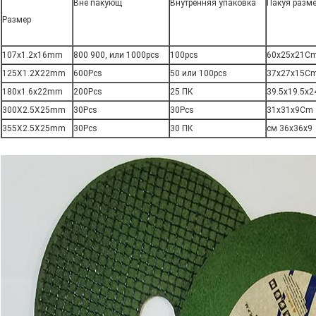
Вне пакующ
Внутренняя упаковка
Пакуя разм
Размер
107x1.2x16mm
800 900, или 1000pcs
100pcs
60x25x21C
125X1.2X22mm
600Pcs
50 или 100pcs
37x27x15C
180x1.6x22mm
200Pcs
25 ПК
39.5x19.5x
300X2.5X25mm
30Pcs
30Pcs
31x31x9Cm
355X2.5X25mm
30Pcs
30 ПК
см 36x36x9