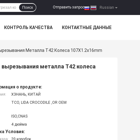
Отправить запрос
Поиск
|
Russian
КОНТРОЛЬ КАЧЕСТВА
КОНТАКТНЫЕ ДАННЫЕ
Вырезывания Металла T42 Колеса 107X1.2x16mm
а вырезывания металла T42 колеса
мация о продукте:
ния:
ХЭНАНЬ, КИТАЙ
TCO, LIDA CROCODILE ,OR OEM
ISO,CNAS
4 дюйма
ка Условия:
каза:
20 коробок