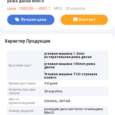
режа диски 80m/S
Цена：USD0.06----USD1.1
MOQ：20 коробок
Лучшая цена
Контакт
Характер Продукции
угловая машина 1.2mm
истирательная режа диски
,
угловая машина 105mm режа
Высокий свет
диски
,
Угловая машина TCO отрезала
колесо
Время доставки
5-8 дней
Количество мин
20 коробок
заказа
Место
ХЭНАНЬ, КИТАЙ
происхождения
режущий диск металла точильщика
Номер модели
80m/S