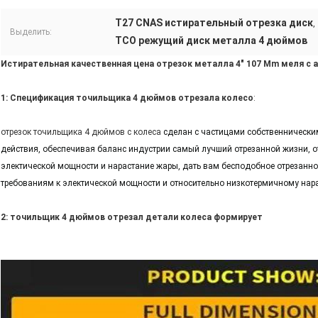
T27 CNAS истирательный отрезка диск
,
Выделить:
TCO режущий диск металла 4 дюймов
Истирательная качественная цена отрезок металла 4" 107 Mm меля с 
1: Спецификация точильщика 4 дюймов отрезала колесо
:
отрезок точильщика 4 дюймов с колеса
сделан с частицами собственнически
действия, обеспечивая баланс индустрии самый лучший отрезанной жизни, от
электической мощности и нарастание жары, дать вам бесподобное отрезанно
требованиям к электической мощности и относительно низкотермичному нар
2: точильщик 4 дюймов отрезал детали колеса формирует