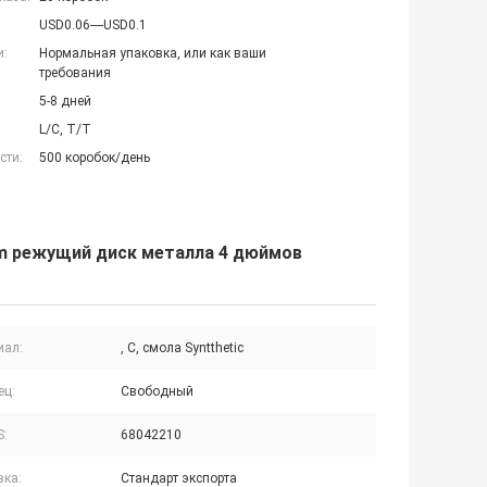
USD0.06----USD0.1
и:
Нормальная упаковка, или как ваши
требования
5-8 дней
L/C, T/T
сти:
500 коробок/день
mm режущий диск металла 4 дюймов
иал:
, C, смола Syntthetic
ец:
Свободный
S:
68042210
вка:
Стандарт экспорта