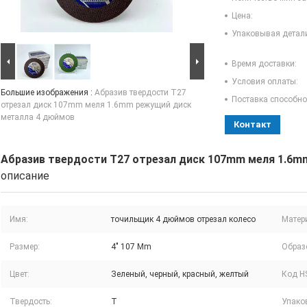
Цена:
Упаковывая детал
Время доставки:
Условия оплаты:
Большие изображения :
Абразив твердости T27
Поставка способно
отрезал диск 107mm меля 1.6mm режущий диск
металла 4 дюймов
Контакт
Абразив твердости T27 отрезал диск 107mm меля 1.6
описание
Имя:
точильщик 4 дюймов отрезал колесо
Матер
Размер:
4" 107 Mm
Образ
Цвет:
Зеленый, черный, красный, желтый
Код H
Твердость:
T
Упако