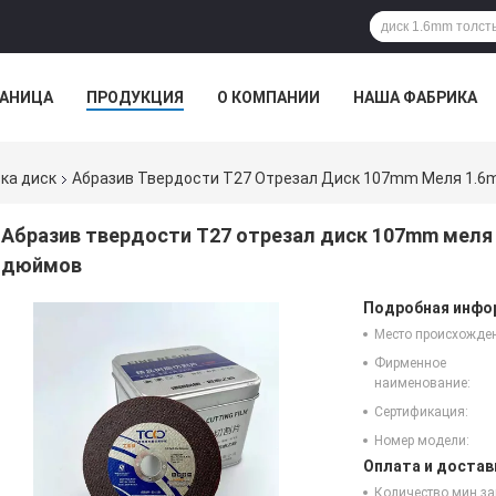
РАНИЦА
ПРОДУКЦИЯ
О КОМПАНИИ
НАША ФАБРИКА
VR
ка диск
Абразив Твердости T27 Отрезал Диск 107mm Меля 1.
Абразив твердости T27 отрезал диск 107mm меля
дюймов
Подробная инфор
Место происхожде
Фирменное
наименование:
Сертификация:
Номер модели:
Оплата и достав
Количество мин за