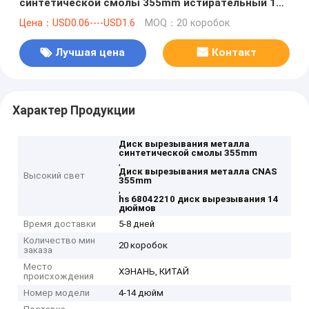
синтетической смолы 355mm истирательный 14
отрезал с колеса
Цена：USD0.06----USD1.6
MOQ：20 коробок
Лучшая цена
Контакт
Характер Продукции
Диск вырезывания металла
синтетической смолы 355mm
,
Диск вырезывания металла CNAS
Высокий свет
355mm
,
hs 68042210 диск вырезывания 14
дюймов
Время доставки
5-8 дней
Количество мин
20 коробок
заказа
Место
ХЭНАНЬ, КИТАЙ
происхождения
Номер модели
4-14 дюйм