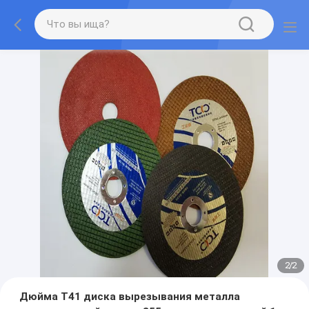
2
/
2
Дюйма T41 диска вырезывания металла