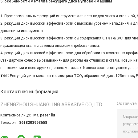
5: особенности металла режущего диска угловой машины
1. Профессиональные режущий инструмент для всех видов утюга и стальной, 
2. режущий диск высокой эффективности с высоким уровнем нападения и дл
давлением инструмента.
3. режущий диск высокой эффективности с ≤ содержания 0,1% Fe/S/Cl для у
нержавеющей стали с самыми высокими требованиями.
4. режущий диск высокой эффективности для обработки тонкостенных профил
Стандартное колесо вырезывания- для работы на отливках и стали. Новый к
на алюминии и всех других цветных металлах. Колесо соответствующее для рез
,
,
тег:
Режущий диск металла точильщика TCO
абразивный диск 125mm ss
Р
Контактная информация
Оставьте 
ZHENGZHOU SHUANGLING ABRASIVE CO.,LTD
Контактное лицо:
Mr. peter liu
Телефон:
8618203993658