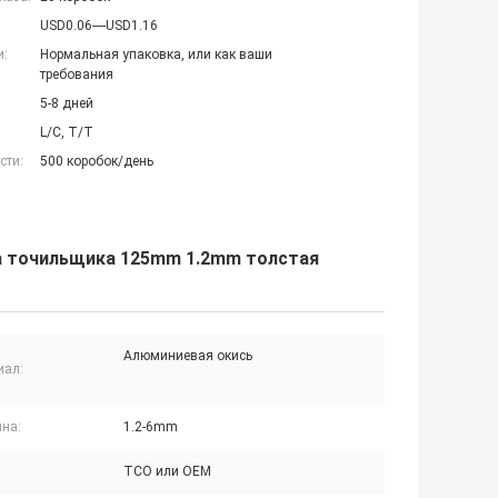
USD0.06----USD1.16
и:
Нормальная упаковка, или как ваши
требования
5-8 дней
L/C, T/T
сти:
500 коробок/день
 точильщика 125mm 1.2mm толстая
Алюминиевая окись
иал:
на:
1.2-6mm
TCO или OEM