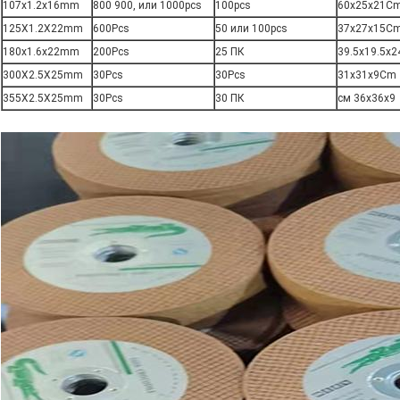
107x1.2x16mm
800 900, или 1000pcs
100pcs
60x25x21C
125X1.2X22mm
600Pcs
50 или 100pcs
37x27x15C
180x1.6x22mm
200Pcs
25 ПК
39.5x19.5x
300X2.5X25mm
30Pcs
30Pcs
31x31x9Cm
355X2.5X25mm
30Pcs
30 ПК
см 36x36x9