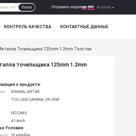
Отправить запрос
Поиск
|
Russian
КОНТРОЛЬ КАЧЕСТВА
КОНТАКТНЫЕ ДАННЫЕ
Металла Точильщика 125mm 1.2mm Толстая
талла точильщика 125mm 1.2mm
мация о продукте:
ния:
ХЭНАНЬ, КИТАЙ
TCO, LIDA CAYMAN ,OR OEM
ISO,CNAS
4-14inch
ка Условия:
каза:
20 коробок