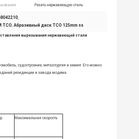
ьзование:
Резать нержавеющую сталь
68042210
,
M TCO
Абразивный диск TCO 125mm ss
,
дставления вырезывания нержавеющей стали
омобиль, судостроение, металлургия и химия. Его можно
 зданий резиденции и завода модема.
ер
Максимальная скорость