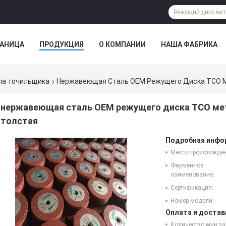
РАНИЦА
ПРОДУКЦИЯ
О КОМПАНИИ
НАША ФАБРИКА
VR
ла точильщика
Нержавеющая Сталь OEM Режущего Диска TCO 
нержавеющая сталь OEM режущего диска TCO ме
толстая
Подробная инфор
Место происхожде
Фирменное
наименование:
Сертификация:
Номер модели:
Оплата и достав
Количество мин за