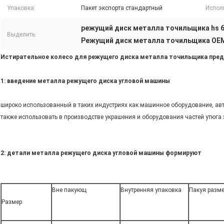
Упаковка:
Пакет экспорта стандартный
Испол
режущий диск металла точильщика hs 
Выделить:
Режущий диск металла точильщика OE
Истирательное колесо для режущего диска металла точильщика пре
1: введение металла режущего диска угловой машины
широко использованный в таких индустриях как машинное оборудование, авт
также использовать в производстве украшения и оборудования частей утюга
2: детали металла режущего диска угловой машины формируют
Вне пакующ
Внутренняя упаковка
Пакуя разм
Размер