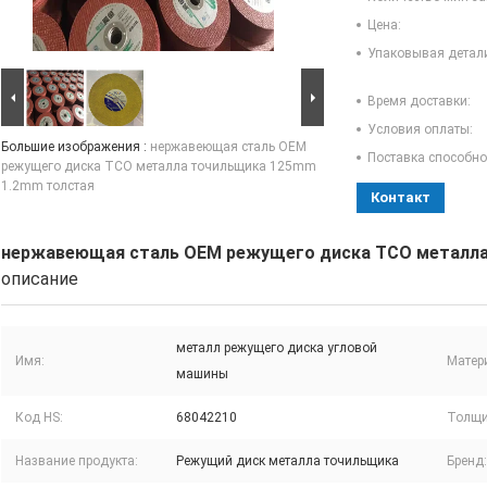
Цена:
Упаковывая детал
Время доставки:
Условия оплаты:
Большие изображения :
нержавеющая сталь OEM
Поставка способно
режущего диска TCO металла точильщика 125mm
1.2mm толстая
Контакт
нержавеющая сталь OEM режущего диска TCO металла
описание
металл режущего диска угловой
Имя:
Матер
машины
Код HS:
68042210
Толщи
Название продукта:
Режущий диск металла точильщика
Бренд: