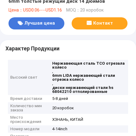
6mm толстые режущий диск 14 дюймов
Цена：USD0.06----USD1.16
MOQ：20 коробок
Лучшая цена
Контакт
Характер Продукции
Нержавеющая сталь TCO отрезала
колесо
,
6mm LIDA нержавеющей стали
Высокий свет
отрезка колесо
,
диски нержавеющей стали hs
68042210 отполированные
Время доставки
5-8 дней
Количество мин
20 коробок
заказа
Место
ХЭНАНЬ, КИТАЙ
происхождения
Номер модели
4-14inch